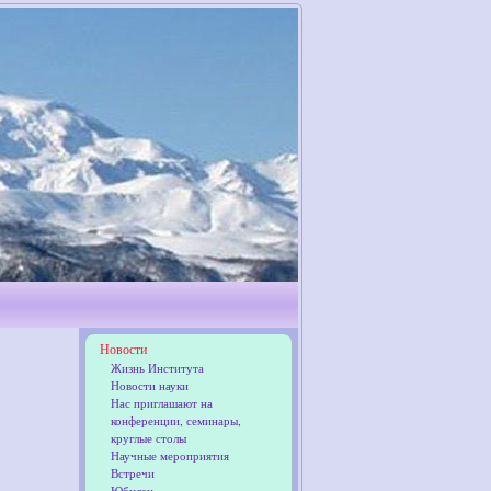
Новости
Жизнь Института
Новости науки
Нас приглашают на
конференции, семинары,
круглые столы
Научные мероприятия
Встречи
Юбилеи