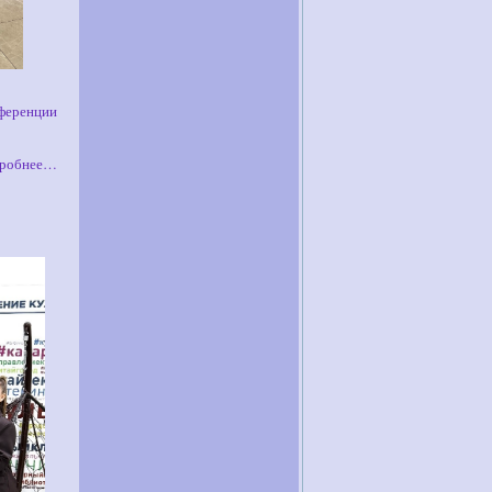
нференции
робнее…