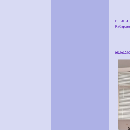
В ИГИ К
Кабардин
08.06.20