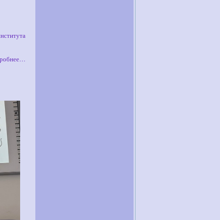
нститута
робнее…