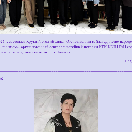
026 г. состоялся Круглый стол «Великая Отечественная война: единство народ
 нацизмом», организованный сектором новейшей истории ИГИ КБНЦ РАН со
ием по молодежной политике г.о. Нальчик.
Под
________________________________________________________________
26