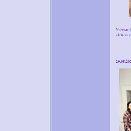
Ученые И
«Языки н
29.05.20