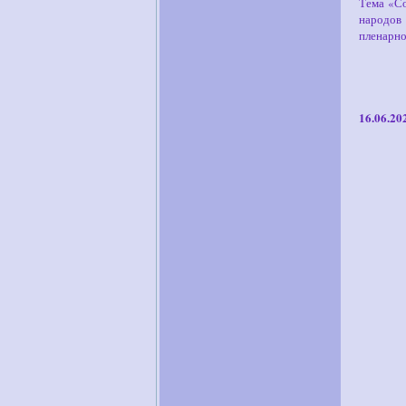
Тема «Со
народов
пленарно
16.06.20