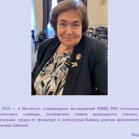
 2026 г. в Институте гуманитарных исследований КБНЦ РАН состоялось
логического семинара, посвященное памяти выдающегося ученого,
тальных трудов по фольклору и литературам Кавказа доктора филологиче
ановны Алиевой.
Под