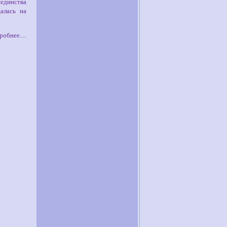
 единства
алась на
робнее…