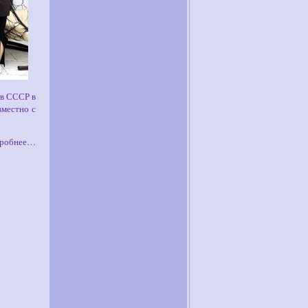
ов СССР в
вместно с
робнее…