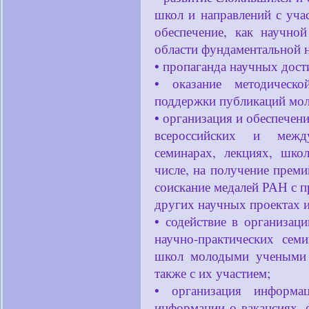
школ и направлений с уча
обеспечение, как научно
области фундаментальной н
• пропаганда научных дос
• оказание методическо
поддержки публикаций мол
• организация и обеспечен
всероссийских и межд
семинарах, лекциях, шко
числе, на получение пре
соискание медалей РАН с п
других научных проектах 
• содействие в организац
научно-практических сем
школ молодыми учеными
также с их участием;
• организация информац
информации о вакансиях, 