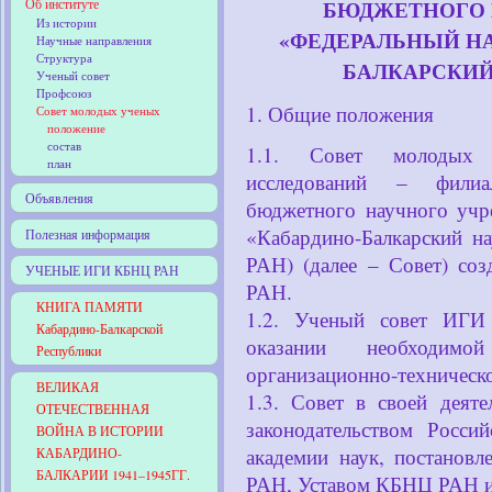
Об институте
БЮДЖЕТНОГО 
Из истории
«ФЕДЕРАЛЬНЫЙ Н
Научные направления
Структура
БАЛКАРСКИЙ
Ученый совет
Профсоюз
1. Общие положения
Совет молодых ученых
положение
состав
1.1. Совет молодых 
план
исследований – филиал
Объявления
бюджетного научного учр
«Кабардино-Балкарский
Полезная информация
РАН) (далее – Совет) со
УЧЕНЫЕ ИГИ КБНЦ РАН
РАН.
КНИГА ПАМЯТИ
1.2. Ученый совет ИГ
Кабардино-Балкарской
оказании необходимо
Республики
организационно-техническ
ВЕЛИКАЯ
1.3. Совет в своей деят
ОТЕЧЕСТВЕННАЯ
законодательством Росси
ВОЙНА В ИСТОРИИ
академии наук, постанов
КАБАРДИНО-
БАЛКАРИИ 1941–1945ГГ.
РАН, Уставом КБНЦ РАН и