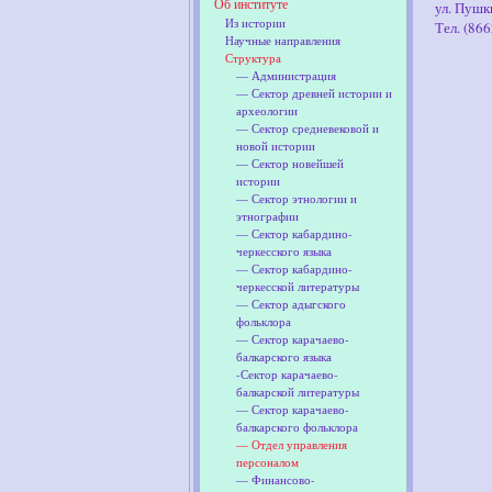
Об институте
ул. Пушки
Из истории
Тел. (86
Научные направления
Структура
— Администрация
— Сектор древней истории и
археологии
— Сектор средневековой и
новой истории
— Сектор новейшей
истории
— Сектор этнологии и
этнографии
— Сектор кабардино-
черкесского языка
— Сектор кабардино-
черкесской литературы
— Сектор адыгского
фольклора
— Сектор карачаево-
балкарского языка
-Сектор карачаево-
балкарской литературы
— Сектор карачаево-
балкарского фольклора
— Отдел управления
персоналом
— Финансово-