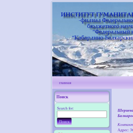
главная
Поиск
Search for:
Шериева
Балкаро
Контак
Адрес: 36