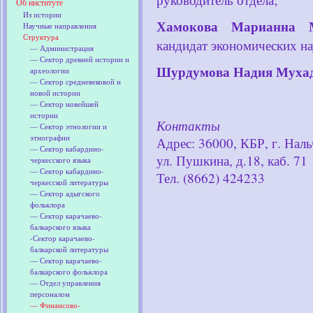
Об институте
Из истории
Хамокова Марианна М
Научные направления
Структура
кандидат экономических на
— Администрация
— Сектор древней истории и
Шурдумова Надия Муха
археологии
— Сектор средневековой и
новой истории
— Сектор новейшей
истории
Контакты
— Сектор этнологии и
этнографии
Адрес: 36000, КБР, г. Наль
— Сектор кабардино-
ул. Пушкина, д.18, каб. 71
черкесского языка
— Сектор кабардино-
Тел. (8662) 424233
черкесской литературы
— Сектор адыгского
фольклора
— Сектор карачаево-
балкарского языка
-Сектор карачаево-
балкарской литературы
— Сектор карачаево-
балкарского фольклора
— Отдел управления
персоналом
— Финансово-