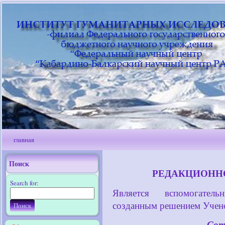
главная
Поиск
РЕДАКЦИОННО
Search for:
Является вспомогатель
созданным решением Учено
Сот