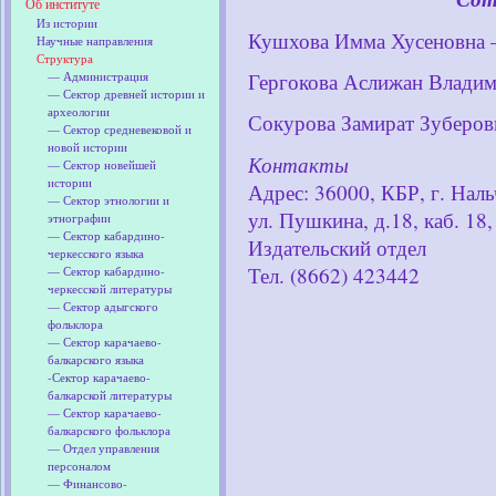
Об институте
Из истории
Кушхова Имма Хусеновна
–
Научные направления
Структура
— Администрация
Гергокова Аслижан Влади
— Сектор древней истории и
археологии
Сокурова Замират Зуберов
— Сектор средневековой и
новой истории
Контакты
— Сектор новейшей
истории
Адрес: 36000, КБР, г. Наль
— Сектор этнологии и
ул. Пушкина, д.18, каб. 18,
этнографии
— Сектор кабардино-
Издательский отдел
черкесского языка
Тел. (8662) 423442
— Сектор кабардино-
черкесской литературы
— Сектор адыгского
фольклора
— Сектор карачаево-
балкарского языка
-Сектор карачаево-
балкарской литературы
— Сектор карачаево-
балкарского фольклора
— Отдел управления
персоналом
— Финансово-