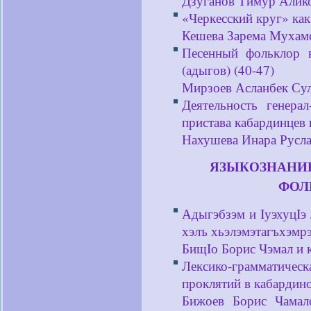
Дзуганов Тимур Алик
«Черкесский круг» как
Кешева Зарема Мухам
Песенный фольклор в
(адыгов) (40-47)
Мирзоев Асланбек Су
Деятельность генера
пристава кабардинцев 
Нахушева Инара Русл
ЯЗЫКОЗНАНИЕ
ФОЛ
Адыгэбзэм и IуэхуцIэ
хэлъ хьэлэмэтагъхэмрэ
БищIо Борис Чэмал и 
Лексико-грамматичес
проклятий в кабардино
Бижоев Борис Чамал