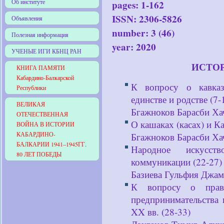
Об институте
pages: 1-162
ISSN: 2306-5826
Объявления
number: 3 (46)
Полезная информация
year: 2020
УЧЕНЫЕ ИГИ КБНЦ РАН
ИСТО
КНИГА ПАМЯТИ
Кабардино-Балкарской
К вопросу о кавказс
Республики
единстве и родстве (7-
ВЕЛИКАЯ
Бгажноков Барасби Х
ОТЕЧЕСТВЕННАЯ
О кашаках (касах) и К
ВОЙНА В ИСТОРИИ
КАБАРДИНО-
Бгажноков Барасби Х
БАЛКАРИИ 1941–1945ГГ.
Народное искусст
80 ЛЕТ ПОБЕДЫ
коммуникации (22-27)
Базиева Гульфия Джа
К вопросу о прав
предпринимательства
XX вв. (28-33)