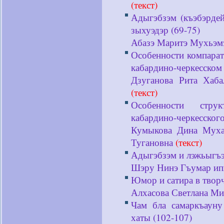
(текст)
Адыгэбзэм (къэбэрдей
зыхуэдэр (69-75)
Абазэ Маритэ Мухьэм
Особенности компара
кабардино-черкесском 
Дзуганова Рита Хаба
(текст)
Особенности струк
кабардино-черкесского
Кумыкова Дина Мухар
Тугановна
(текст)
Адыгэбзэм и лэжьыгъэц
Шэру Нинэ Гъумар и
Юмор и сатира в творч
Алхасова Светлана М
Чам бла самаркъаун
хаты (102-107)