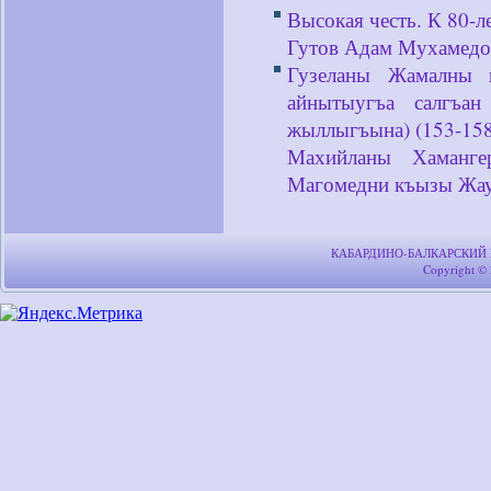
Высокая честь. К 80-л
Гутов Адам Мухамед
Гузеланы Жамалны к
айнытыугъа салгъа
жыллыгъына) (153-158
Махийланы Хаманге
Магомедни къызы Жа
КАБАРДИНО-БАЛКАРСКИЙ
Copyright ©