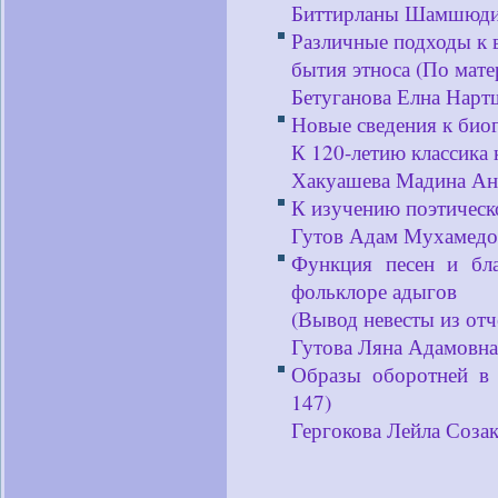
Биттирланы Шамшюди
Различные подходы к 
бытия этноса (По мате
Бетуганова Елна Нарт
Новые сведения к био
К 120-летию классика 
Хакуашева Мадина Ан
К изучению поэтическо
Гутов Адам Мухамед
Функция песен и бл
фольклоре адыгов
(Вывод невесты из отч
Гутова Ляна Адамовна
Образы оборотней в 
147)
Гергокова Лейла Соза