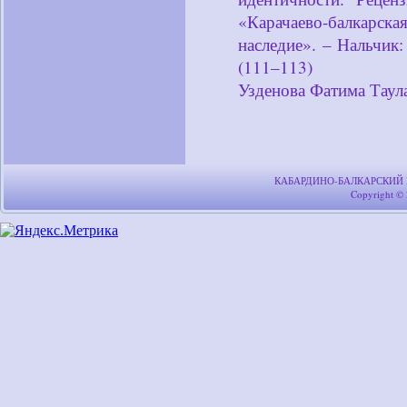
«Карачаево-балкарск
наследие». – Нальчик
(111–113)
Узденова Фатима Тау
КАБАРДИНО-БАЛКАРСКИЙ
Copyright ©