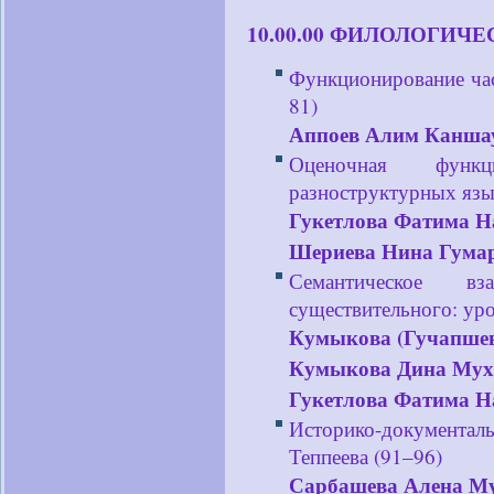
10.00.00 ФИЛОЛОГИЧ
Функционирование час
81)
Аппоев Алим Канша
Оценочная фун
разноструктурных язы
Гукетлова Фатима 
Шериева Нина Гума
Семантическое вз
существительного: уро
Кумыкова (Гучапшев
Кумыкова Дина Мух
Гукетлова Фатима 
Историко-документа
Теппеева (91–96)
Сарбашева Алена Му