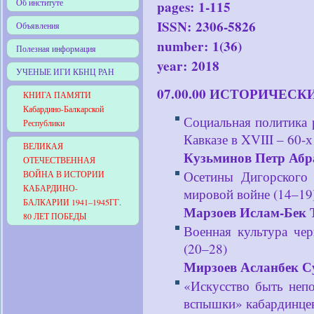
Об институте
pages: 1-115
ISSN: 2306-5826
Объявления
number: 1(36)
Полезная информация
year: 2018
УЧЕНЫЕ ИГИ КБНЦ РАН
07.00.00 ИСТОРИЧЕС
КНИГА ПАМЯТИ
Кабардино-Балкарской
Социальная политика 
Республики
Кавказе в XVIII – 60-х
ВЕЛИКАЯ
Кузьминов Петр Аб
ОТЕЧЕСТВЕННАЯ
Осетины Дигорского
ВОЙНА В ИСТОРИИ
КАБАРДИНО-
мировой войне (14–19
БАЛКАРИИ 1941–1945ГГ.
Марзоев Ислам-Бек 
80 ЛЕТ ПОБЕДЫ
Военная культура чер
(20–28)
Мирзоев Асланбек С
«Искусство быть непо
вспышки» кабардинцев