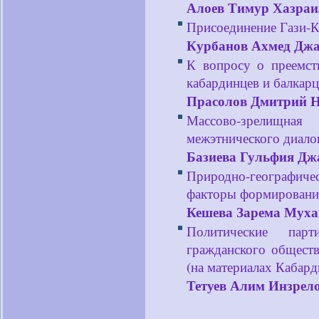
Алоев Тимур Хазра
Присоединение Гази-К
Курбанов Ахмед Дж
К вопросу о преемст
кабардинцев и балкарц
Прасолов Дмитрий 
Массово-зрелищная
межэтнического диало
Базиева Гульфия Дж
Природно-географиче
факторы формирования
Кешева Зарема Муха
Политические парт
гражданского обществ
(на материалах Кабард
Тетуев Алим Инзрел