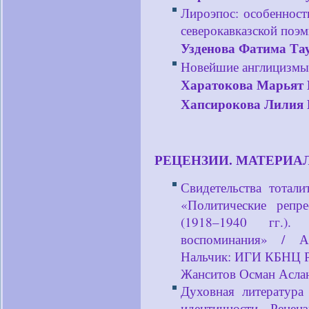
Лироэпос: особенност
северокавказской поэм
Узденова Фатима Та
Новейшие англицизмы 
Харатокова Марьят 
Хапсирокова Лилия
РЕЦЕНЗИИ. МАТЕРИА
Свидетельства тотал
«Политические репр
(1918–1940 гг.).
воспоминания» / А
Нальчик: ИГИ КБНЦ РА
Жанситов Осман Асл
Духовная литература
идентичности. Реце