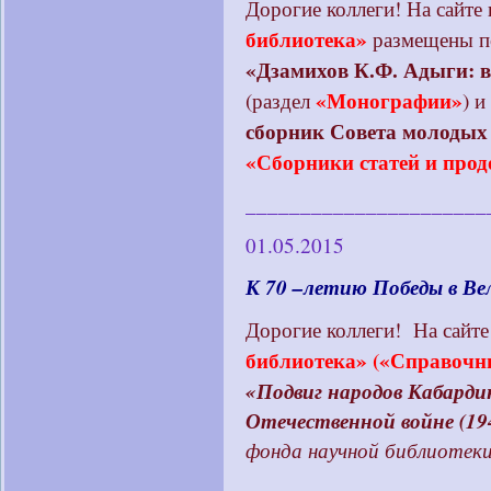
Дорогие коллеги! На сайте 
библиотека»
размещены по
«Дзамихов К.Ф. Адыги: ве
«Монографии»
(раздел
) и
сборник Совета молодых 
«Сборники статей и про
______________________
01.05.2015
К 70 –летию Победы в Ве
Дорогие коллеги! На сайте
библиотека»
(«Справочн
«Подвиг народов Кабарди
Отечественной войне (194
фонда научной библиотек
______________________