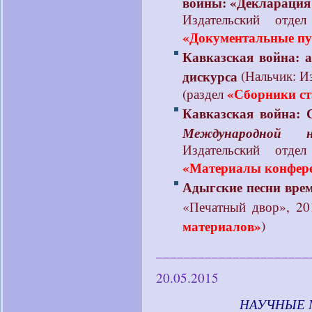
войны: «Декларация 
Издательский отд
«Документальные п
Кавказская война: 
дискурса
(Нальчик: И
«Сборники ст
(раздел
Кавказская война: 
Международной н
Издательский отд
«Материалы конфер
Адыгские песни вре
«Печатный двор», 20
материалов»
)
______________________
20.05.2015
____________
НАУЧНЫЕ 