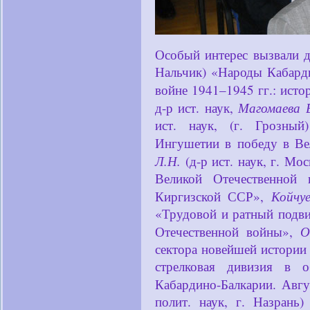
Особый интерес вызвали 
Нальчик) «Народы Кабард
войне 1941–1945 гг.: ист
Магомаева В
д-р ист. наук,
ист. наук, (г. Грозны
Ингушетии в победу в Ве
Л.Н.
(д-р ист. наук, г. Мо
Великой Отечественной
Койчуе
Киргизской ССР»,
«Трудовой и ратный подви
О
Отечественной войны»,
сектора новейшей истории
стрелковая дивизия в 
Кабардино-Балкарии. Авг
полит. наук, г. Назрань