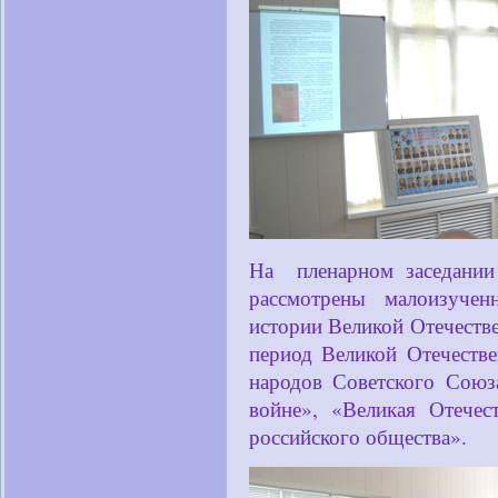
На пленарном заседани
рассмотрены малоизуче
истории Великой Отечеств
период Великой Отечеств
народов Советского Союз
войне», «Великая Отечес
российского общества».