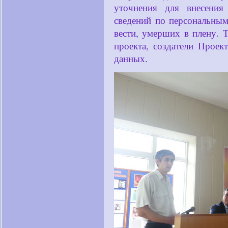
уточнения для внесения 
сведений по персональны
вести, умерших в плену. 
проекта, создатели Проек
данных.