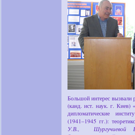
Большой интерес вызвали 
(канд. ист. наук. г. Киев
дипломатические инсти
(1941–1945 гг.): теорети
У.В., Шургучиевой В