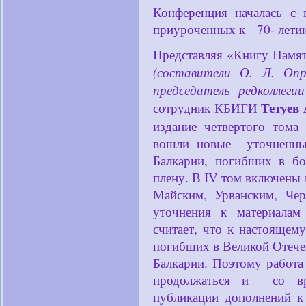
Конференция началась с
приуроченных к 70- лети
Представляя «Книгу Памя
(составители О. Л. Оп
председатель редколлег
Тетуев 
сотрудник КБИГИ
издание четвертого тома
вошли новые уточненны
Балкарии, погибших в бо
плену. В IV том включены
Майским, Урванским, Че
уточнения к материалам
считает, что к настоящем
погибших в Великой Отече
Балкарии. Поэтому работ
продолжаться и со вре
публикации дополнений к