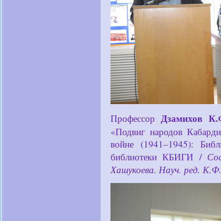
Дзамихов К.
Профессор
«Подвиг народов Кабарди
войне (1941–1945): Биб
Со
библиотеки КБИГИ /
Хашукоева. Науч. ред. К.Ф.