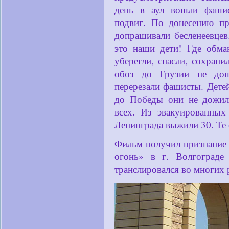
день в аул вошли фашис
подвиг. По донесению пр
допрашивали бесленеевцев.
это наши дети! Где обма
уберегли, спасли, сохран
обоз до Грузии не дош
перерезали фашисты. Детей
до Победы они не дожили
всех. Из эвакуированны
Ленинграда выжили 30. Те 
Фильм получил признание
огонь» в г. Волгограде
транслировался во многих 