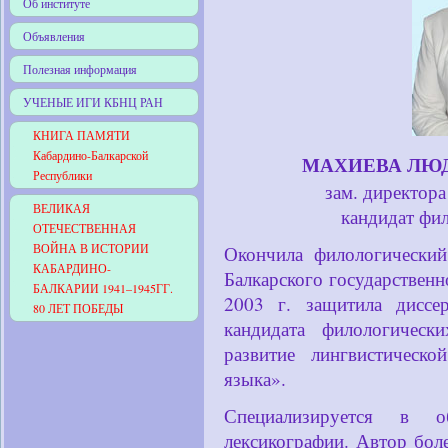
Об институте
Объявления
Полезная информация
УЧЕНЫЕ ИГИ КБНЦ РАН
КНИГА ПАМЯТИ
Кабардино-Балкарской
МАХИЕВА ЛЮ
Республики
зам. директор
ВЕЛИКАЯ
кандидат фил
ОТЕЧЕСТВЕННАЯ
ВОЙНА В ИСТОРИИ
Окончила филологический
КАБАРДИНО-
Балкарского государственн
БАЛКАРИИ 1941–1945ГГ.
2003 г. защитила диссе
80 ЛЕТ ПОБЕДЫ
кандидата филологичес
развитие лингвистическо
языка».
Специализируется в о
лексикографии. Автор бол