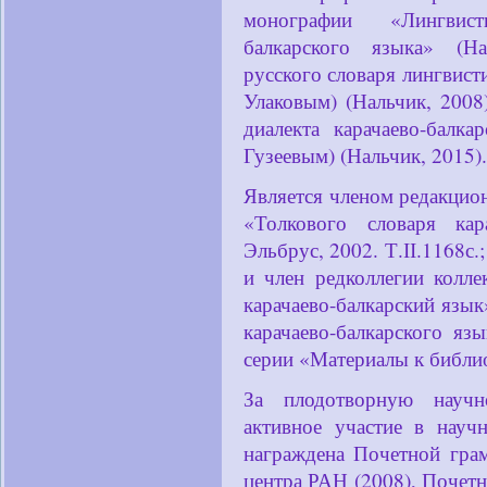
монографии «Лингвист
балкарского языка» (Нал
русского словаря лингвист
Улаковым) (Нальчик, 2008)
диалекта карачаево-балк
Гузеевым) (Нальчик, 2015).
Является членом редакцион
«Толкового словаря кара
Эльбрус, 2002. Т.ІІ.1168с.;
и член редколлегии колл
карачаево-балкарский язык
карачаево-балкарского яз
серии «Материалы к библ
За плодотворную научн
активное участие в науч
награждена Почетной гра
центра РАН (2008), Почет